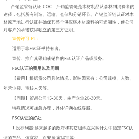
产销监管链认证-COC：产销监管链是木材制品从森林到消费者的
途径，包括所有制造、运输、仓储和分销环节。产销监管链认证对木
材原产地进行认证并确保其整个供应链木材原料的可
追溯性，使公司
对客户的承诺获得独立的第三方证明。
宣传许可-PL：
适用于非FSC证书持有者。
宣传、推广其采购或销售的FSC认证产品或服务。
FSC认证的费用以及周期
【费用】根据贵公司具体情况，影响因素有：公司规模、人数、
年营业额、审核人天等。
【周期】贸易公司15-30天，生产企业20-30天。
特殊情况可加急办理，具体详询在线客服。
FSC认证的好处
1.投标利器:越来越多的政府和其它组织在采购计划中指定FSC认
证的产品，像宜家，百安居,家得宝等;