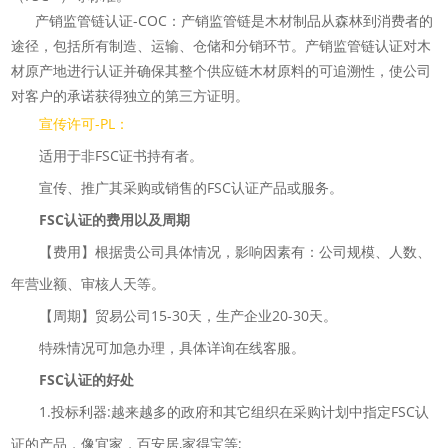
产销监管链认证-COC：产销监管链是木材制品从森林到消费者的
途径，包括所有制造、运输、仓储和分销环节。产销监管链认证对木
材原产地进行认证并确保其整个供应链木材原料的可
追溯性，使公司
对客户的承诺获得独立的第三方证明。
宣传许可-PL：
适用于非FSC证书持有者。
宣传、推广其采购或销售的FSC认证产品或服务。
FSC认证的费用以及周期
【费用】根据贵公司具体情况，影响因素有：公司规模、人数、
年营业额、审核人天等。
【周期】贸易公司15-30天，生产企业20-30天。
特殊情况可加急办理，具体详询在线客服。
FSC认证的好处
1.投标利器:越来越多的政府和其它组织在采购计划中指定FSC认
证的产品，像宜家，百安居,家得宝等;