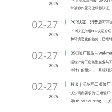
2025
常被称作亚马逊绿标认证
同时向消费者展示哪些品牌
02-27
PCR认证丨消费后可再
马逊联合...
PCR认证介绍PCR认证介绍（
2025
和环境恶化的趋势，已经针
品，制定相关规范，在原
02-27
BSCI验厂报告与wal-
始关注再生材...
据统计劳工密集型企业与工
2025
审计）的甜头，一旦听到沃
顺利通过。为了减少供应链
02-27
解读｜沃尔玛三项验厂
任管理体系BS...
沃尔玛所要求的“三项验厂
2025
即Ethical Sourcin
Capability Asse