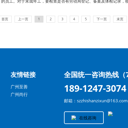
4 岁）的员工。对于未成年工，要检查是否有劳动局登记、备案及体检记录，
等是否合规。强迫劳工：企业不得使用强迫劳动，包括劳改犯、囚犯等，
首页
上一页
1
2
3
4
5
下一页
末页
全国统一咨询热线（7
友情链接
189-1247-3074
广州至善
广州尚行
邮箱：szzhishanzixun@163.com
在线咨询