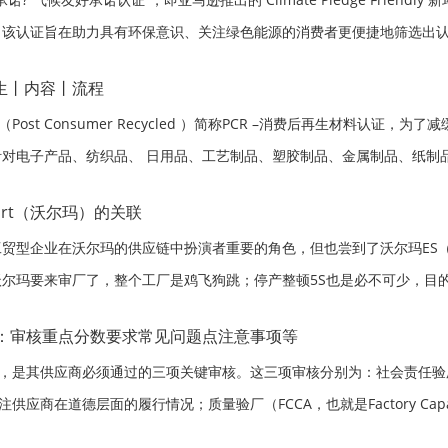
。该认证旨在助力具有环保意识、关注绿色能源的消费者更便捷地筛选出
积极投身于碳足迹减排行动，为地球生态环境贡献力量。时间回溯到 201
生丨内容丨流程
Post Consumer Recycled ）简称PCR –消费后再生材料认证，为了
对电子产品、纺织品、 日用品、工艺制品、塑胶制品、金属制品、纸制
生材料中鼓励添加再生材料，以降低原材料成本，满足环保要求，国际买
mart（沃尔玛）的关联
贸型企业在沃尔玛的供应链中扮演者重要的角色，但也尝到了沃尔玛ES
尔玛要来审厂了，整个工厂是鸡飞狗跳；停产整顿5S也是必不可少，目
的重复审核，8月1日起沃尔玛取消了自己的审核标准，采取引用国际公
：审核重点分数要求常见问题点注意事项等
”，是其供应商必须通过的三项关键审核。这三项审核分别为：社会责任验
g），关注供应商在道德层面的履行情况；质量验厂（FCCA，也就是Factory Capac
ssment ），用于评估供应商的生产能力与产品质量水平；以及反恐验厂（SCS/SC