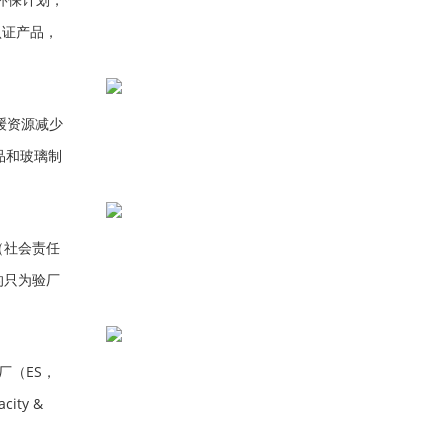
认证产品，
9 年，亚
减缓资源减少
品和玻璃制
家也纷纷开
（社会责任
的只为验厂
认的社会责
厂（ES，
ity &
AN，即