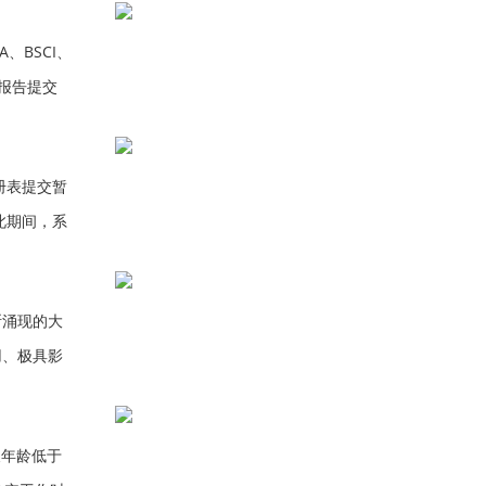
、BSCI、
厂报告提交
玛对验厂报
册表提交暂
在此期间，系
有提交注册表
断涌现的大
用、极具影
每年进行优
天年龄低于